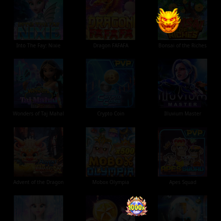
Into The Fay: Nixie
Dragon FAFAFA
Bonsai of the Riches
Wonders of Taj Mahal
Crypto Coin
Illuvium Master
Advent of the Dragon
Mobox Olympia
Apes Squad