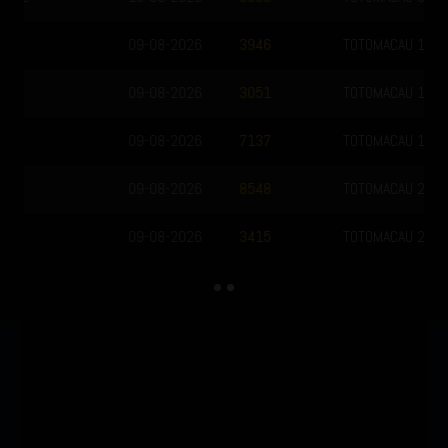
TOTOMACAU 1300
10-08-2026
2008
TOTOMACAU 1600
09-08-2026
0712
TOTOMACAU 1900
09-08-2026
9658
TOTOMACAU 2200
09-08-2026
3916
TOTOMACAU 2300
09-08-2026
8421