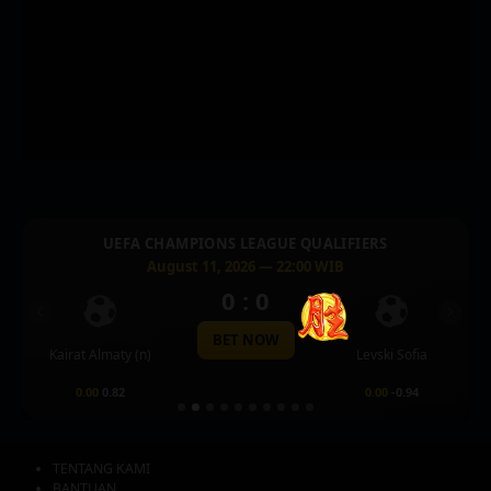
UEFA CHAMPIONS LEAGUE QUALIFIERS
August 11, 2026 — 22:00 WIB
0 : 0
Previous
Next
BET NOW
Kairat Almaty (n)
Levski Sofia
0.00
0.82
0.00
-0.94
TENTANG KAMI
BANTUAN