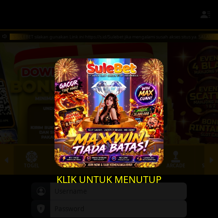
nakan Link ini https://s.id/Sulebet jika mengalami susah akses situs ya. SALAM JP ^^
K
TOGEL
SLOT
LIVE CASINO
SPORT
ARCADE
SABU
KLIK UNTUK MENUTUP