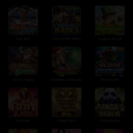
Goal Rush
God's Gambit Hades
Kingdom of Luck
Santa's Payday
Bloodmoon Amazonia
Block Buster
Fiery Lady
Dragon Wish
Panda Realm