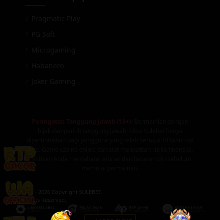
Pragmatic Play
PG Soft
Microgaming
Habanero
Joker Gaming
Peringatan Tanggung Jawab (18+):
Bermainlah dengan
bijak dan penuh tanggung jawab. Situs Sulebet hanya
diperuntukkan bagi pengguna yang telah berusia 18 tahun ke
atas. Game casino online dan slot melibatkan risiko finansial.
Pastikan Anda memahami aturan dan batasan diri sebelum
memulai permainan.
© 2015 - 2026 Copyright SULEBET.
All Rights Reserved.