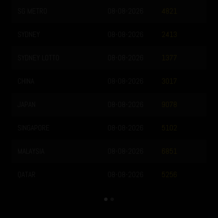
SG METRO
08-08-2026
4821
SYDNEY
08-08-2026
2413
SYDNEY LOTTO
08-08-2026
1377
CHINA
08-08-2026
3017
JAPAN
08-08-2026
9078
SINGAPORE
08-08-2026
5102
MALAYSIA
08-08-2026
6851
QATAR
08-08-2026
5256