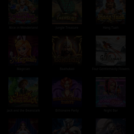
Alice in Wonderland
Jungle Treasure
Hang Tuah
Magician
Baahubali
Four Gentlemanly Flowers
Jack and the Beanstalk
Billionaire Party
Night Bar