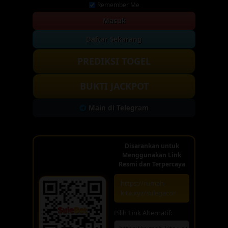
Remember Me
Masuk
Daftar Sekarang
PREDIKSI TOGEL
BUKTI JACKPOT
Main di Telegram
Disarankan untuk
Menggunakan Link
Resmi dan Terpercaya
https://rumah-
kita.xyz/sulegacor
Pilih Link Alternatif: