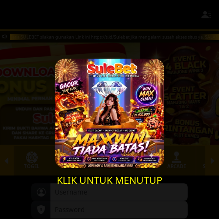
akan gunakan Link ini https://s.id/Sulebet jika mengalami susah akses situs ya. SALAM JP ^^
TOGEL
SLOT
LIVE CASINO
SPORT
ARCADE
SABU
KLIK UNTUK MENUTUP