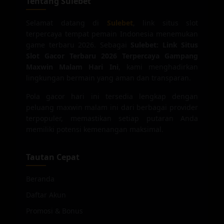
Tentang Sulebet
Selamat datang di
Sulebet
, link situs slot
terpercaya tempat pemain Indonesia menemukan
game terbaru 2026. Sebagai
Sulebet: Link Situs
Slot Gacor Terbaru 2026 Terpercaya Gampang
Maxwin Malam Hari Ini
, kami menghadirkan
lingkungan bermain yang aman dan transparan.
Pola gacor hari ini tersedia lengkap dengan
peluang maxwin malam ini dari berbagai provider
terpopuler, memastikan setiap putaran Anda
memiliki potensi kemenangan maksimal.
Tautan Cepat
Beranda
Daftar Akun
Promosi & Bonus