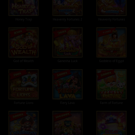
Honey Trap
Heavenly Fortunes 2
Heavenly Fortunes
God of Wealth
Ganesha Luck
Goddess of Egypt
Fortune Lions
Fiery Lava
Farm of Fortune