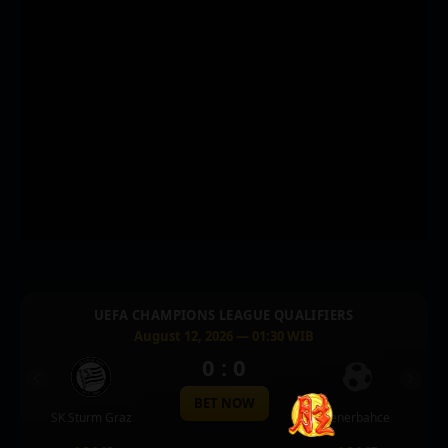
UEFA CHAMPIONS LEAGUE QUALIFIERS
August 12, 2026 — 01:30 WIB
0 : 0
Previous
Next
BET NOW
SK Sturm Graz
Fenerbahce