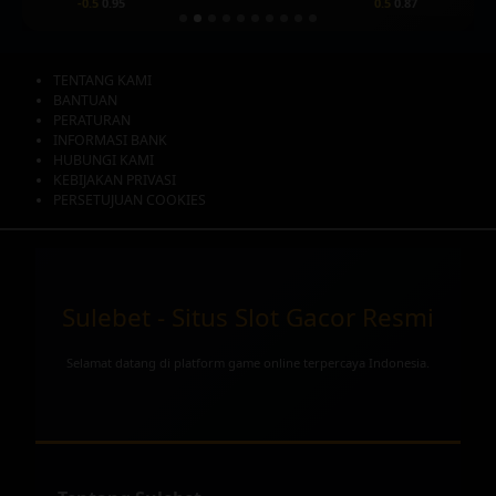
-0.5
0.95
0.5
0.87
TENTANG KAMI
BANTUAN
PERATURAN
INFORMASI BANK
HUBUNGI KAMI
KEBIJAKAN PRIVASI
PERSETUJUAN COOKIES
Sulebet - Situs Slot Gacor Resmi
Selamat datang di platform game online terpercaya Indonesia.