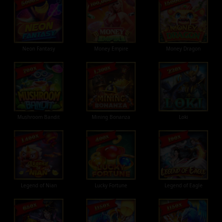
Neon Fantasy
Money Empire
Money Dragon
Mushroom Bandit
Mining Bonanza
Loki
Legend of Nian
Lucky Fortune
Legend of Eagle