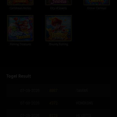
Caribbean Riches
City of Jewels
Ocean Carnival
Fishing Treasure
Bounty Fishing
Togel Result
TAIWAN
07-08-2026
5838
HONGKONG
07-08-2026
9943
HK LOTTO
07-08-2026
6011