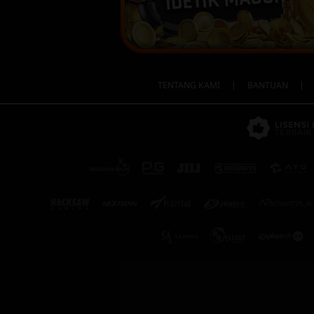
TENTANG KAMI
|
BANTUAN
|