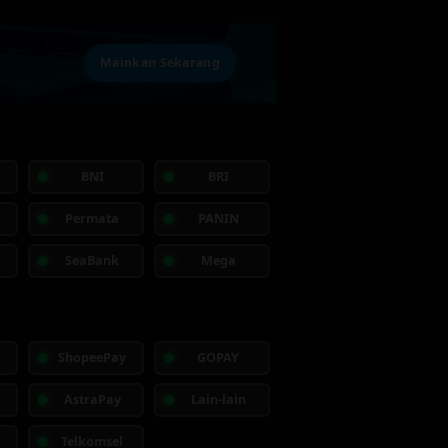
Mainkan Sekarang
BNI
BRI
Permata
PANIN
SeaBank
Mega
ShopeePay
GOPAY
AstraPay
Lain-lain