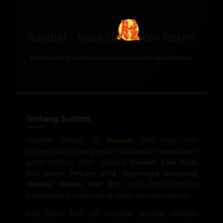
Sulebet - Situs Slot Gacor Resmi
Selamat datang di platform game online terpercaya Indonesia.
Tentang Sulebet
Selamat datang di
Sulebet
, link situs slot
terpercaya tempat pemain Indonesia menemukan
game terbaru 2026. Sebagai
Sulebet: Link Situs
Slot Gacor Terbaru 2026 Terpercaya Gampang
Maxwin Malam Hari Ini
, kami menghadirkan
lingkungan bermain yang aman dan transparan.
Pola gacor hari ini tersedia lengkap dengan