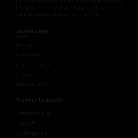
peluang maxwin malam ini dari berbagai provider
terpopuler, memastikan setiap putaran Anda
memiliki potensi kemenangan maksimal.
Tautan Cepat
Beranda
Daftar Akun
Promosi & Bonus
RTP Live
Hubungi Kami
Provider Terpopuler
Pragmatic Play
PG Soft
Microgaming