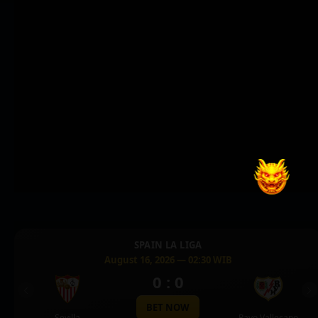
SPAIN LA LIGA
August 16, 2026 — 02:30 WIB
0 : 0
Previous
Nex
BET NOW
Sevilla
Rayo Vallecano