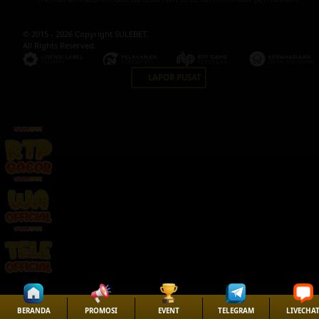
© 2015 - 2026 Copyright SULEBET.
All Rights Reserved.
LAPOR PUSAT
BERANDA
PROMOSI
EVENT
TELEGRAM
LIVECHA