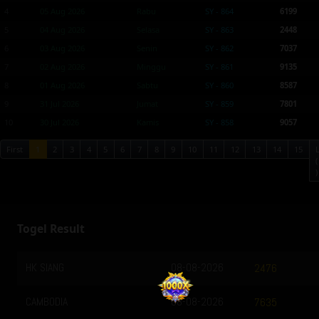
4
05 Aug 2026
Rabu
SY - 864
6199
5
04 Aug 2026
Selasa
SY - 863
2448
6
03 Aug 2026
Senin
SY - 862
7037
7
02 Aug 2026
Minggu
SY - 861
9135
8
01 Aug 2026
Sabtu
SY - 860
8587
9
31 Jul 2026
Jumat
SY - 859
7801
10
30 Jul 2026
Kamis
SY - 858
9057
First
1
2
3
4
5
6
7
8
9
10
11
12
13
14
15
(
)
Togel Result
HK SIANG
08-08-2026
2476
CAMBODIA
08-08-2026
7635