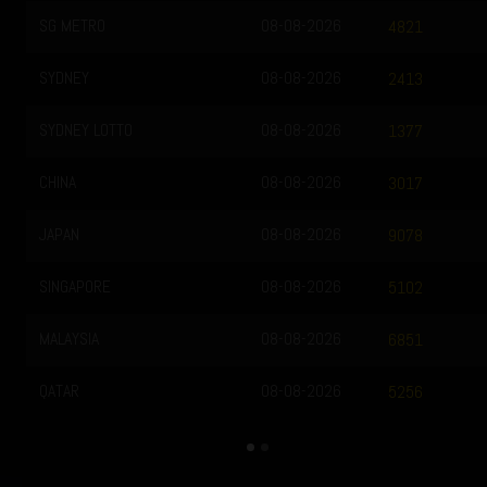
SG METRO
08-08-2026
4821
SYDNEY
08-08-2026
2413
SYDNEY LOTTO
08-08-2026
1377
CHINA
08-08-2026
3017
JAPAN
08-08-2026
9078
SINGAPORE
08-08-2026
5102
MALAYSIA
08-08-2026
6851
QATAR
08-08-2026
5256