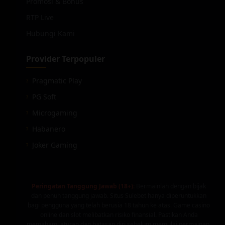
Promosi & Bonus
RTP Live
Hubungi Kami
Provider Terpopuler
Pragmatic Play
PG Soft
Microgaming
Habanero
Joker Gaming
Peringatan Tanggung Jawab (18+):
Bermainlah dengan bijak
dan penuh tanggung jawab. Situs Sulebet hanya diperuntukkan
bagi pengguna yang telah berusia 18 tahun ke atas. Game casino
online dan slot melibatkan risiko finansial. Pastikan Anda
memahami aturan dan batasan diri sebelum memulai permainan.