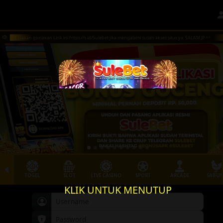
ilakan gunakan Link ini https://s.id/Sulebet jika mengalami susah akses situs ya. SALAM JP ^^
TOGEL
SLOT
LIVE CASINO
SPORT
ARCADE
SABU
KLIK UNTUK MENUTUP