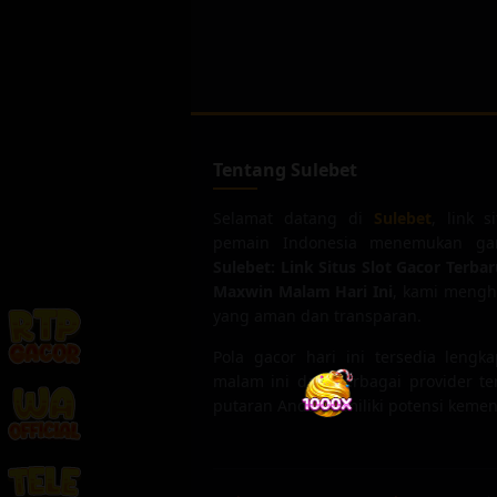
Tentang Sulebet
Selamat datang di
Sulebet
, link s
pemain Indonesia menemukan gam
Sulebet: Link Situs Slot Gacor Terb
Maxwin Malam Hari Ini
, kami mengh
yang aman dan transparan.
Pola gacor hari ini tersedia len
malam ini dari berbagai provider te
putaran Anda memiliki potensi keme