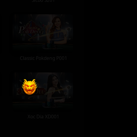
Sicbo S201
Classic Pokdeng P001
Xoc Dia XD001