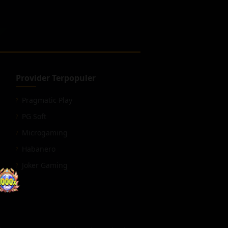
Provider Terpopuler
Pragmatic Play
PG Soft
Microgaming
Habanero
Joker Gaming