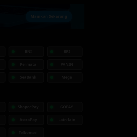
Mainkan Sekarang
BNI
BRI
Permata
PANIN
SeaBank
Mega
ShopeePay
GOPAY
AstraPay
Lain-lain
Telkomsel