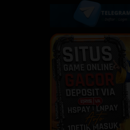
TELEGRAM
Daftar
Login