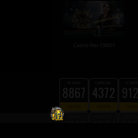
Casino War CW001
HK SIANG
CAMBODIA
SG MET
8867
4372
91
7/8/2026
7/8/2026
7/8/20
TAIWAN
HONGKONG
HK LOT
4587
3634
10